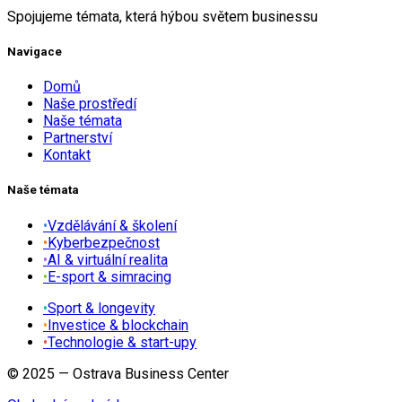
Spojujeme témata, která hýbou světem businessu
Navigace
Domů
Naše prostředí
Naše témata
Partnerství
Kontakt
Naše témata
•
Vzdělávání & školení
•
Kyberbezpečnost
•
AI & virtuální realita
•
E-sport & simracing
•
Sport & longevity
•
Investice & blockchain
•
Technologie & start-upy
© 2025 — Ostrava Business Center