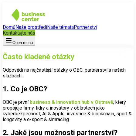
Domů
Naše prostředí
Naše témata
Partnerství
Kontaktujte nás
Open menu
Často kladené otázky
Odpovědi na nejčastější otázky o OBC, partnerství a našich
službách.
1. Co je OBC?
OBC je první
business & innovation hub v Ostravě
, který
propojuje firmy, lídry a inovátory v oblastech jako
kyberbezpečnost, AI & Apple, investice & blockchain, sport &
longevity a e-sport & simracing.
2. Jaké jsou možnosti partnerství?