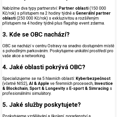
Nabízíme dva typy partnerství:
Partner oblasti
(150 000
Kč/rok) s přístupem na 2 hodiny týdně a
Generální partner
oblasti
(250 000 Kč/rok) s exkluzivitou a rozšířeným
přístupem na 4 hodiny týdně plus flagship event zdarma.
3. Kde se OBC nachází?
OBC se nachází v centru Ostravy na snadno dostupném místě
s pohodlným parkováním. Poskytujeme unikátní prostředí pro
vaše akce a networking.
4. Jaké oblasti pokrývá OBC?
Specializujeme se na 5 hlavních oblastí:
Kyberbezpečnost
(včetně NIS2),
AI & Apple
ve firemních procesech,
Investice
& Blockchain
,
Sport & Longevity
a
E-sport & Simracing
s
profesionálními simulátory.
5. Jaké služby poskytujete?
Poskytujeme vzdělávání a školení, poradenství a